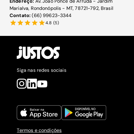
Endereço:
Av. João Ponce de Arruda - Jardim
Marialva, Rondonópolis - MT, 78721-792, Brasil
Contato:
(66) 99623-3344
4.8
(
5
)
Siga nas redes sociais
Termos e condições