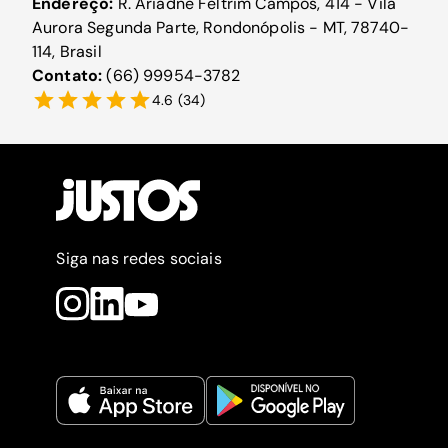
Endereço:
R. Ariadne Feltrim Campos, 414 - Vila
Aurora Segunda Parte, Rondonópolis - MT, 78740-
114, Brasil
Contato:
(66) 99954-3782
4.6
(
34
)
Siga nas redes sociais