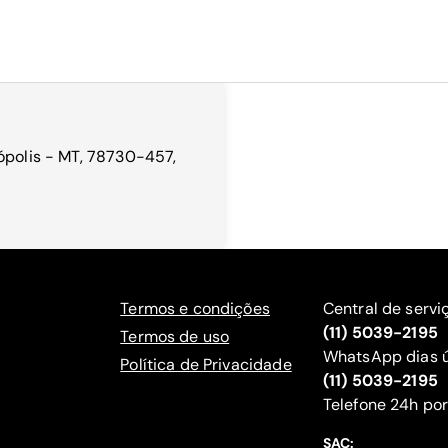
ópolis - MT, 78730-457,
Termos e condições
Central de servi
(11) 5039-2195
Termos de uso
WhatsApp dias ú
Política de Privacidade
(11) 5039-2195
‍Telefone 24h por
SAC: