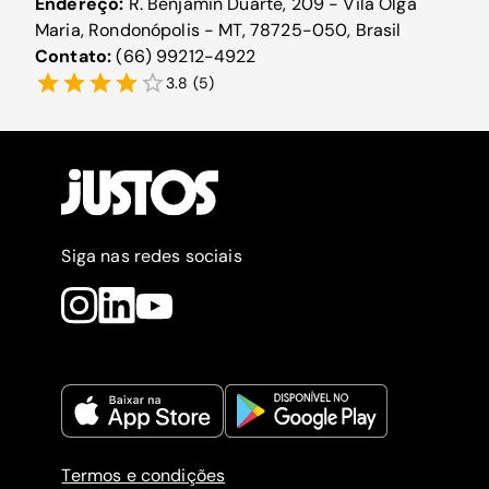
Endereço:
R. Benjamin Duarte, 209 - Vila Olga
Maria, Rondonópolis - MT, 78725-050, Brasil
Contato:
(66) 99212-4922
3.8
(
5
)
Siga nas redes sociais
Termos e condições