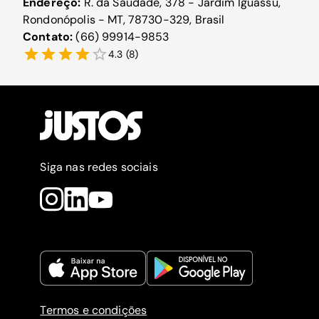
Endereço:
R. da Saudade, 378 - Jardim Iguassu,
Rondonópolis - MT, 78730-329, Brasil
Contato:
(66) 99914-9853
4.3
(
8
)
Siga nas redes sociais
Termos e condições