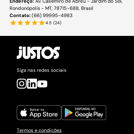
Endereço:
Av. Casemiro de Abreu - Jardim do Sol,
Rondonópolis - MT, 78715-688, Brasil
Contato:
(66) 99995-4983
4.5
(
24
)
Siga nas redes sociais
Termos e condições