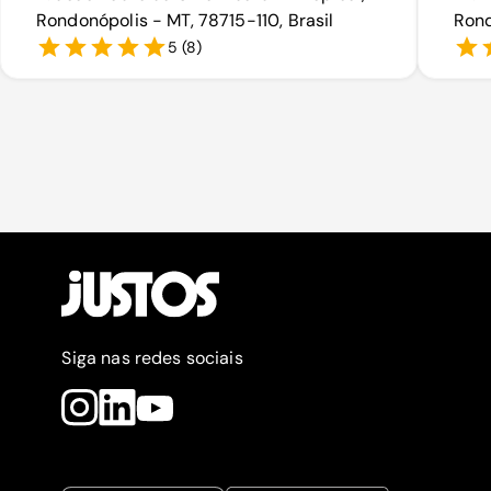
Rondonópolis - MT, 78715-110, Brasil
Rond
5
(
8
)
Siga nas redes sociais