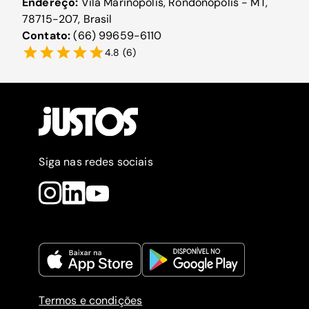
Endereço:
Vila Marinopolis, Rondonópolis - MT,
78715-207, Brasil
Contato:
(66) 99659-6110
4.8
(
6
)
Siga nas redes sociais
Termos e condições