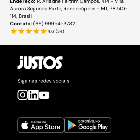
Endereço:
R. Ariadne Feltrim Campos, 414 - Vila
Aurora Segunda Parte, Rondonópolis - MT, 78740-
114, Brasil
Contato:
(66) 99954-3782
4.6
(
34
)
Siga nas redes sociais