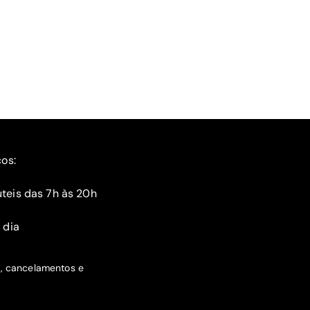
ços:
teis das 7h às 20h
 dia
s, cancelamentos e