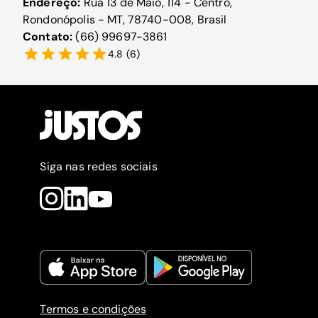
Endereço:
Rua 13 de Maio, 114 - Centro,
Rondonópolis - MT, 78740-008, Brasil
Contato:
(66) 99697-3861
4.8
(
6
)
Siga nas redes sociais
Termos e condições