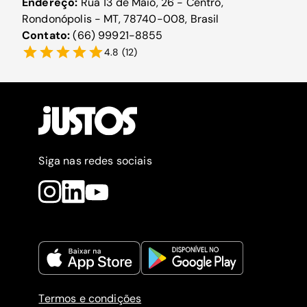
Endereço:
Rua 13 de Maio, 26 - Centro,
Rondonópolis - MT, 78740-008, Brasil
Contato:
(66) 99921-8855
4.8
(
12
)
Siga nas redes sociais
Termos e condições