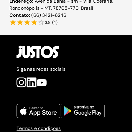
Endereço:
Avenida Bahia - s/n - Vila Operaria,
Rondonópolis - MT, 78705-770, Brasil
Contato:
(66) 3421-6246
3.8
(
4
)
Siga nas redes sociais
Termos e condições