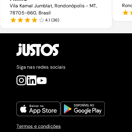
Rond
Vila Kamal Jumblat, Rondonópolis - MT,
78705-660, Brasil
4.1
(
36
)
Siga nas redes sociais
Termos e condições