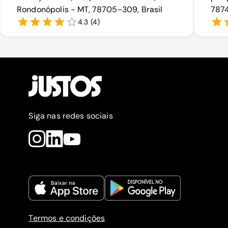
Rondonópolis - MT, 78705-309, Brasil
7874
4.3
(
4
)
Siga nas redes sociais
Termos e condições