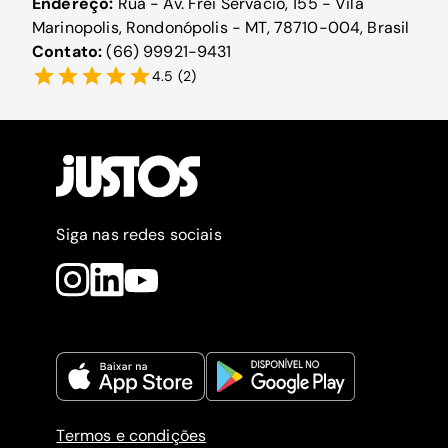
Endereço:
Rua - Av. Frei Servácio, 155 - Vila
Marinopolis, Rondonópolis - MT, 78710-004, Brasil
Contato:
(66) 99921-9431
4.5
(
2
)
Siga nas redes sociais
Termos e condições