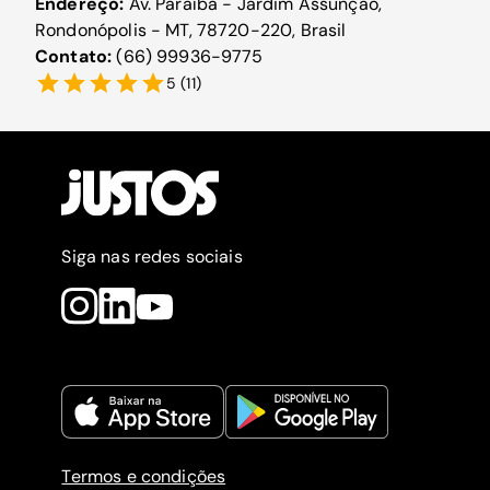
Endereço:
Av. Paraíba - Jardim Assunção,
Rondonópolis - MT, 78720-220, Brasil
Contato:
(66) 99936-9775
5
(
11
)
Siga nas redes sociais
Termos e condições