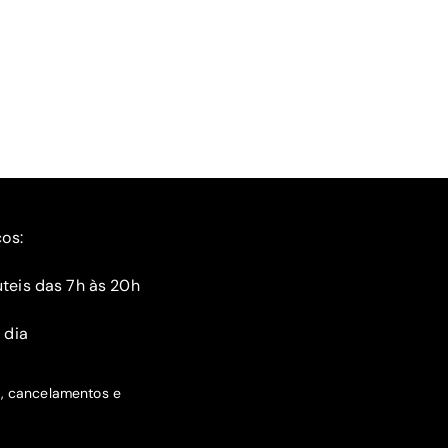
ços:
teis das 7h às 20h
 dia
s, cancelamentos e