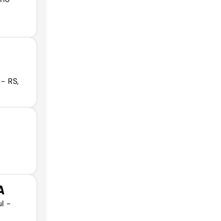
 - RS,
A
ul -