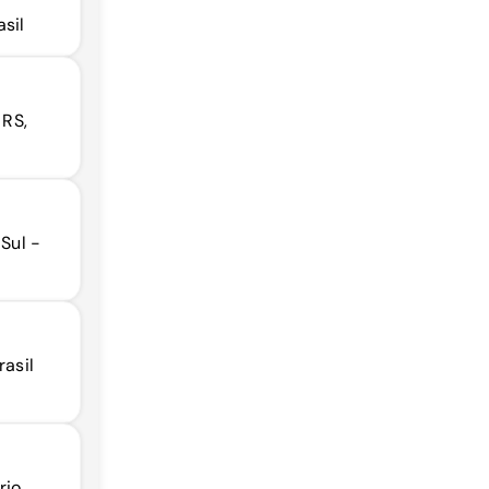
sil
 RS,
 Sul -
rasil
rio