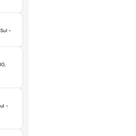
 Sul -
00,
ul -