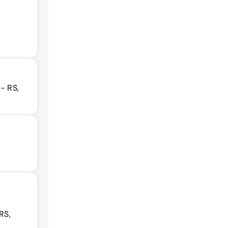
,
- RS,
RS,