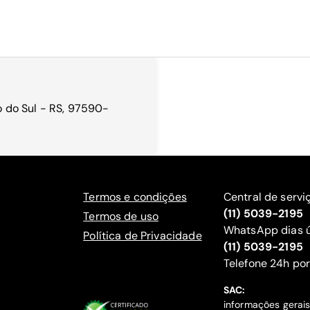
io do Sul - RS, 97590-
Termos e condições
Central de servi
(11) 5039-2195
Termos de uso
WhatsApp dias ú
Política de Privacidade
(11) 5039-2195
‍Telefone 24h por
SAC:
informações gerai