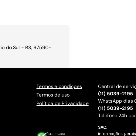
rio do Sul - RS, 97590-
Termos e condições
Central de servi
(11) 5039-2195
Termos de uso
WhatsApp dias ú
Política de Privacidade
(11) 5039-2195
‍Telefone 24h por
SAC:
informações gerai