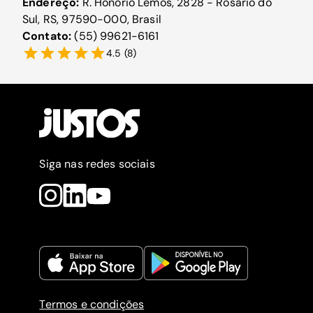
Endereço:
R. Honório Lemos, 2828 - Rosário do
Sul, RS, 97590-000, Brasil
Contato:
(55) 99621-6161
4.5
(
8
)
Siga nas redes sociais
Termos e condições