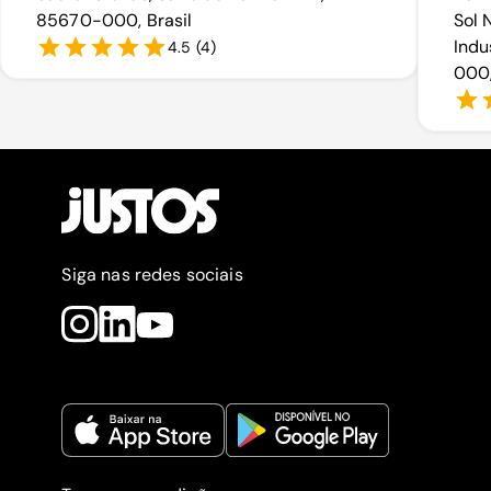
85670-000, Brasil
Sol 
Indu
4.5
(
4
)
000,
Siga nas redes sociais