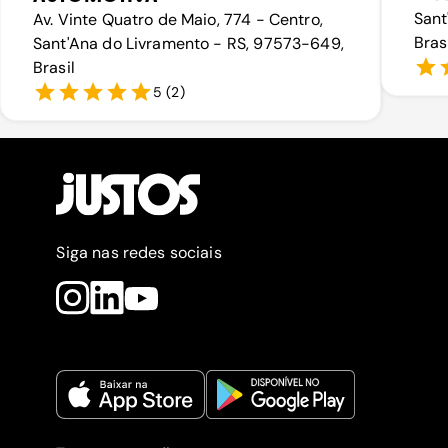
Sant
Av. Vinte Quatro de Maio, 774 - Centro,
Bras
Sant'Ana do Livramento - RS, 97573-649,
Brasil
5
(
2
)
Siga nas redes sociais