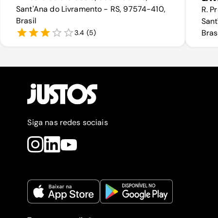
Sant'Ana do Livramento - RS, 97574-410,
R. P
Brasil
Sant
Bras
3.4
(
5
)
Siga nas redes sociais