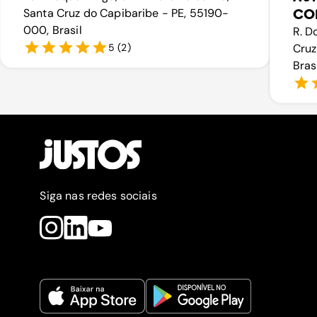
Santa Cruz do Capibaribe - PE, 55190-
CO
000, Brasil
R. D
5
(
2
)
Cruz
Bras
Siga nas redes sociais