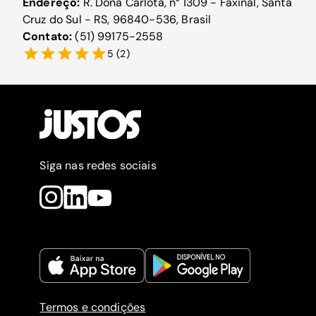
Endereço:
R. Dona Carlota, n° 1309 - Faxinal, Santa
Cruz do Sul - RS, 96840-536, Brasil
Contato:
(51) 99175-2558
5
(
2
)
Siga nas redes sociais
Termos e condições