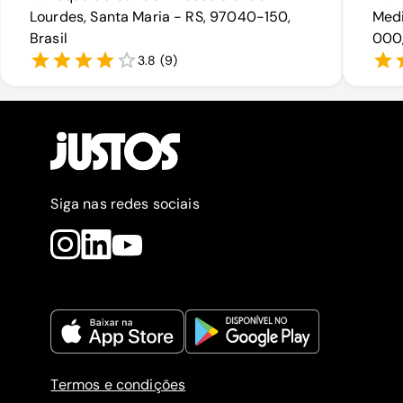
Lourdes, Santa Maria - RS, 97040-150,
Medi
Brasil
000,
3.8
(
9
)
Siga nas redes sociais
Termos e condições