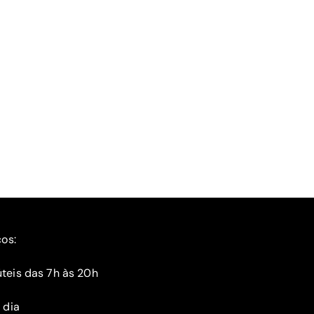
ços:
teis das 7h às 20h
 dia