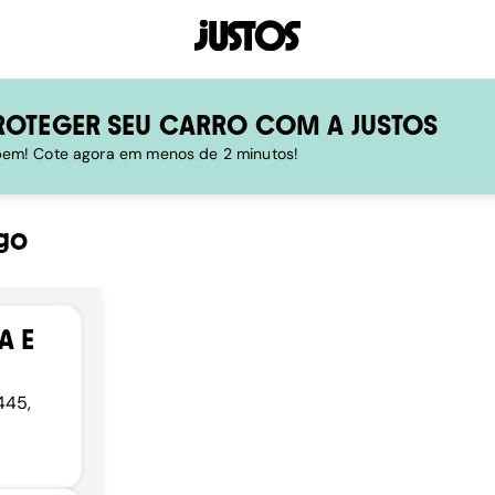
ROTEGER SEU CARRO COM A JUSTOS
 bem! Cote agora em menos de 2 minutos!
go
A E
445,