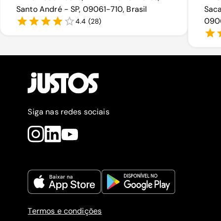
Santo André - SP, 09061-710, Brasil
Saca
0906
4.4
(
28
)
Siga nas redes sociais
Termos e condições