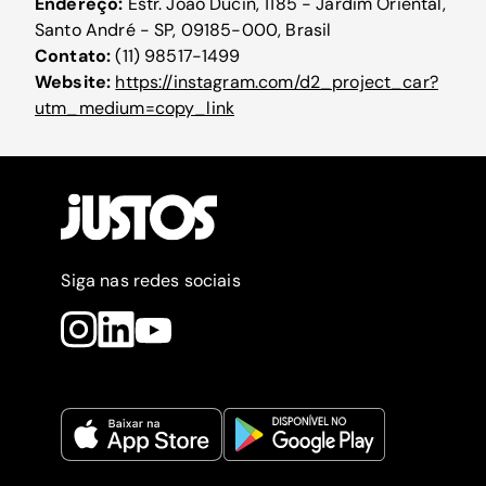
Endereço:
Estr. João Ducin, 1185 - Jardim Oriental,
Santo André - SP, 09185-000, Brasil
Contato:
(11) 98517-1499
Website:
https://instagram.com/d2_project_car?
utm_medium=copy_link
Siga nas redes sociais