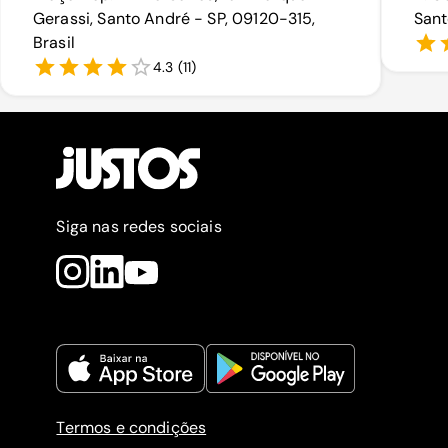
Gerassi, Santo André - SP, 09120-315,
Sant
Brasil
4.3
(
11
)
Siga nas redes sociais
Termos e condições