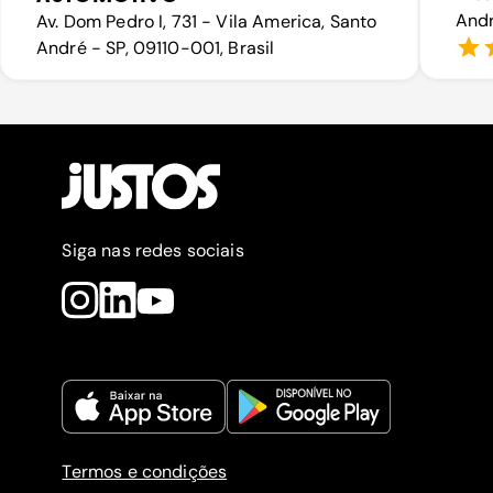
Andr
Av. Dom Pedro I, 731 - Vila America, Santo
André - SP, 09110-001, Brasil
Siga nas redes sociais
Termos e condições