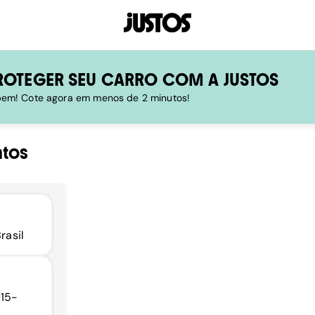
ROTEGER SEU CARRO COM A JUSTOS
 bem! Cote agora em menos de 2 minutos!
tos
rasil
015-