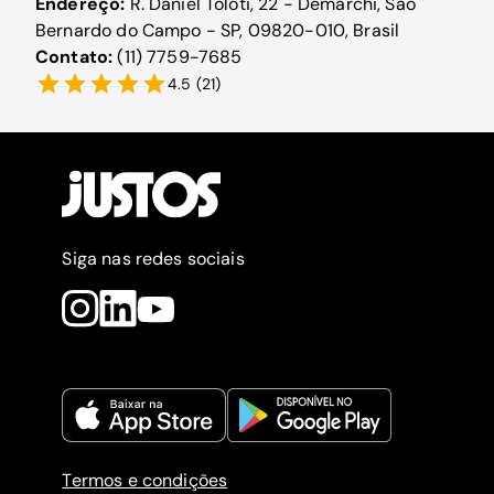
Endereço:
R. Daniel Toloti, 22 - Demarchi, São
Bernardo do Campo - SP, 09820-010, Brasil
Contato:
(11) 7759-7685
4.5
(
21
)
Siga nas redes sociais
Termos e condições