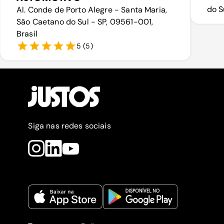
do S
Al. Conde de Porto Alegre - Santa Maria,
São Caetano do Sul - SP, 09561-001,
Brasil
5
(
5
)
Siga nas redes sociais