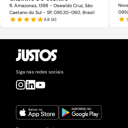
Nova
R. Amazonas, 1398 - Oswaldo Cruz, São
0958
Caetano do Sul - SP, 09520-060, Brasil
4.8
(
4
)
Siga nas redes sociais