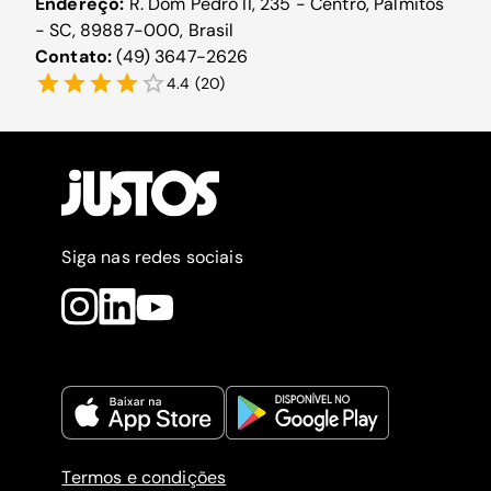
Endereço:
R. Dom Pedro II, 235 - Centro, Palmitos
- SC, 89887-000, Brasil
Contato:
(49) 3647-2626
4.4
(
20
)
Siga nas redes sociais
Termos e condições