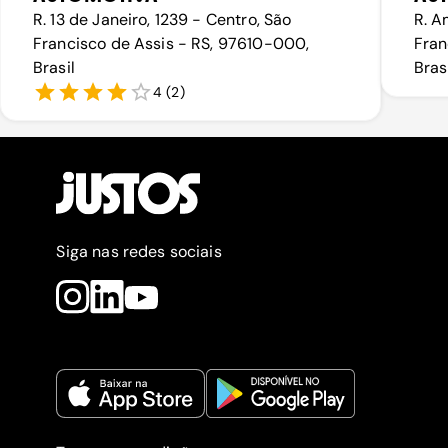
R. 13 de Janeiro, 1239 - Centro, São
R. A
Francisco de Assis - RS, 97610-000,
Fran
Brasil
Bras
4
(
2
)
Siga nas redes sociais