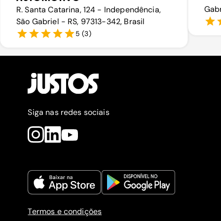
Gabr
R. Santa Catarina, 124 - Independência,
São Gabriel - RS, 97313-342, Brasil
5
(
3
)
Siga nas redes sociais
Termos e condições