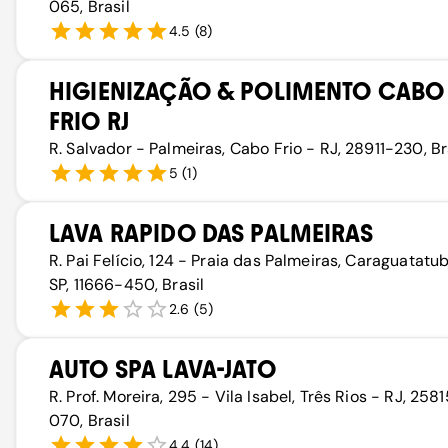
065, Brasil
4.5
(
8
)
HIGIENIZAÇÃO & POLIMENTO CABO
FRIO RJ
R. Salvador - Palmeiras, Cabo Frio - RJ, 28911-230, Br
5
(
1
)
LAVA RAPIDO DAS PALMEIRAS
R. Pai Felício, 124 - Praia das Palmeiras, Caraguatatu
SP, 11666-450, Brasil
2.6
(
5
)
AUTO SPA LAVA-JATO
R. Prof. Moreira, 295 - Vila Isabel, Três Rios - RJ, 258
070, Brasil
4.4
(
14
)