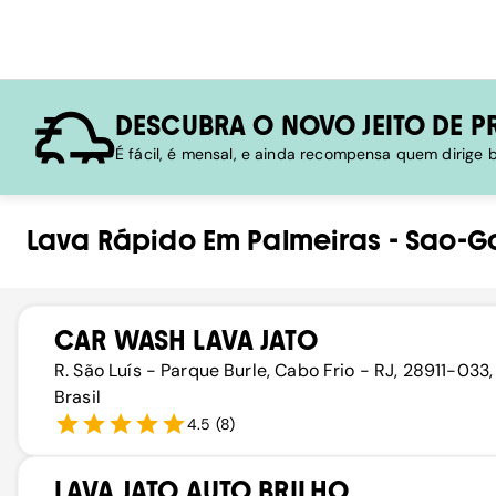
DESCUBRA O NOVO JEITO DE P
É fácil, é mensal, e ainda recompensa quem dirige
Lava Rápido
Em
Palmeiras
-
Sao-G
CAR WASH LAVA JATO
R. São Luís - Parque Burle, Cabo Frio - RJ, 28911-033,
Brasil
4.5
(
8
)
LAVA JATO AUTO BRILHO