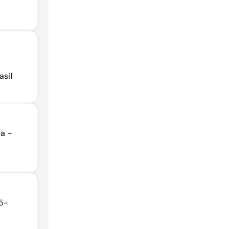
asil
ba -
15-