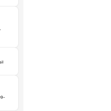
E
,
il
09-