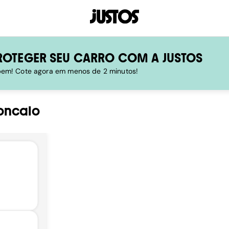
ROTEGER SEU CARRO COM A JUSTOS
 bem! Cote agora em menos de 2 minutos!
oncalo