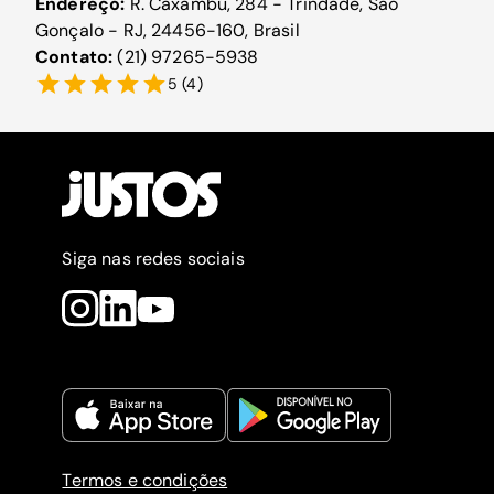
Endereço:
R. Caxambú, 284 - Trindade, São
Gonçalo - RJ, 24456-160, Brasil
Contato:
(21) 97265-5938
5
(
4
)
Siga nas redes sociais
Termos e condições