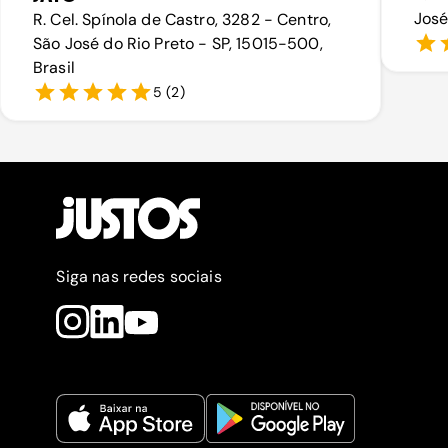
José
R. Cel. Spínola de Castro, 3282 - Centro,
São José do Rio Preto - SP, 15015-500,
Brasil
5
(
2
)
Siga nas redes sociais