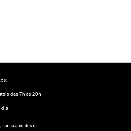
ços:
teis das 7h às 20h
 dia
s, cancelamentos e