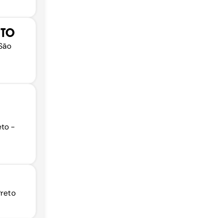
NTO
São
eto -
Preto