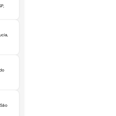
SP,
ucia,
 do
 São