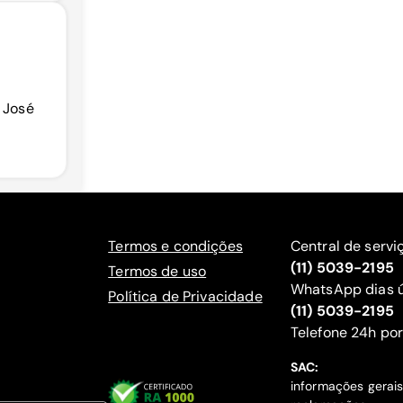
o José
Termos e condições
Central de servi
(11) 5039-2195
Termos de uso
WhatsApp dias ú
Política de Privacidade
(11) 5039-2195
‍Telefone 24h por
SAC:
informações gerai