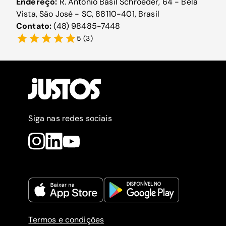
Endereço:
R. Antônio Basil Schroeder, 64 - Bela
Vista, São José - SC, 88110-401, Brasil
Contato:
(48) 98485-7448
5
(
3
)
Siga nas redes sociais
Termos e condições