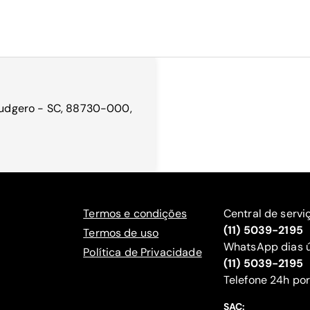
 Ludgero - SC, 88730-000,
Termos e condições
Central de servi
(11) 5039-2195
Termos de uso
WhatsApp dias ú
Política de Privacidade
(11) 5039-2195
‍Telefone 24h por
SAC: