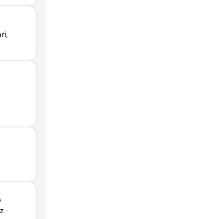
ri,
A
z