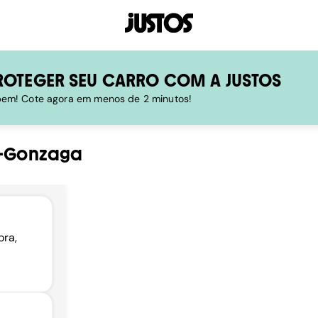
ROTEGER SEU CARRO COM A JUSTOS
 bem! Cote agora em menos de 2 minutos!
z-Gonzaga
ora,