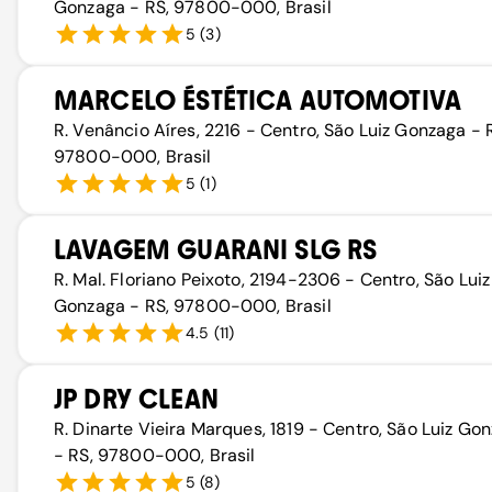
Gonzaga - RS, 97800-000, Brasil
5
(
3
)
MARCELO ÉSTÉTICA AUTOMOTIVA
R. Venâncio Aíres, 2216 - Centro, São Luiz Gonzaga - 
97800-000, Brasil
5
(
1
)
LAVAGEM GUARANI SLG RS
R. Mal. Floriano Peixoto, 2194-2306 - Centro, São Luiz
Gonzaga - RS, 97800-000, Brasil
4.5
(
11
)
JP DRY CLEAN
R. Dinarte Vieira Marques, 1819 - Centro, São Luiz Go
- RS, 97800-000, Brasil
5
(
8
)