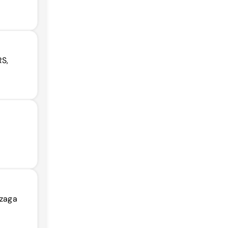
RS,
nzaga