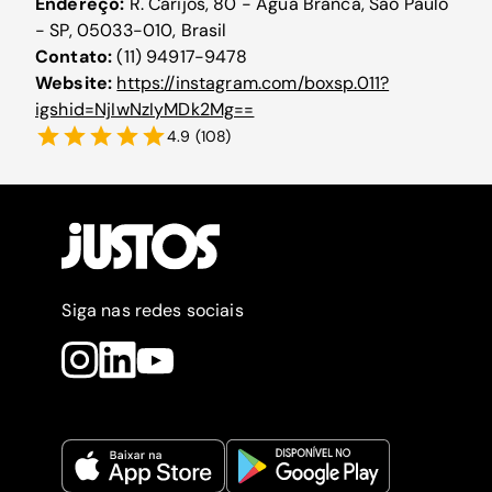
Endereço:
R. Carijós, 80 - Água Branca, São Paulo
- SP, 05033-010, Brasil
Contato:
(11) 94917-9478
Website:
https://instagram.com/boxsp.011?
igshid=NjIwNzIyMDk2Mg==
4.9
(
108
)
Siga nas redes sociais