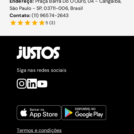
Endereço:
Praça Barra Do O'Ouro, 04 - Cangaiba,
São Paulo - SP, 03711-006, Brasil
Contato:
(11) 96574-2643
5
(
3
)
Siga nas redes sociais
Termos e condições