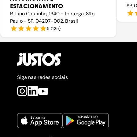
ESTACIONAMENTO
SP, 
R. Lino Coutinho, 1340 - Ipiranga, São
Paulo - SP, 04207-002, Brasil
5
(
125
)
Siga nas redes sociais