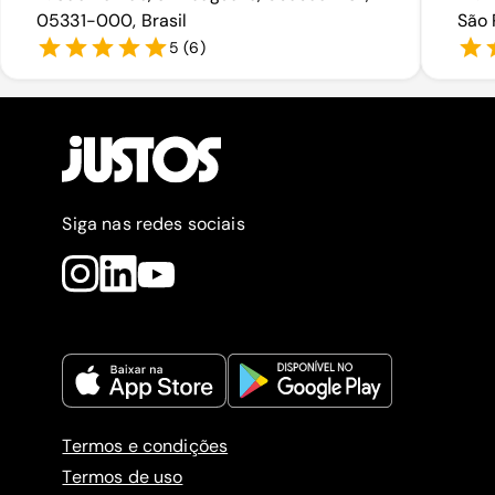
05331-000, Brasil
São 
5
(
6
)
Siga nas redes sociais
Termos e condições
Termos de uso